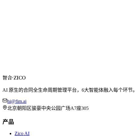
您的姓名 *
公司名称 *
邮箱地址 *
联系电话
留言内容
提交留言
智合
·
ZICO
AI 原生的合同全生命周期管理平台，6大智能体融入每个环节
hi@fim.ai
北京朝阳区骏豪中央公园广场A7座305
产品
Zico AI